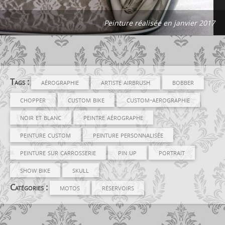
Peinture réalisée en janvier 2017
Tags :
aérographie
artiste airbrush
bobber
chopper
custom bike
custom-aerographie
noir et blanc
peintre aérographe
peinture custom
peinture personnalisée
peinture sur carrosserie
pin up
portrait
show bike
skull
Catégories :
motos
réservoirs